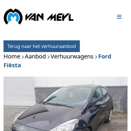
Skip to content
Me
Terug naar het verhuuraanbod
Home
Aanbod
Verhuurwagens
Ford
Fiësta